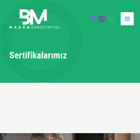
İçeriğe
atla
Sertifikalarımız